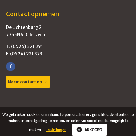
Contact opnemen
De Lichtenburg 2
7755NA Dalerveen
T. (0524) 221 391
F. (0524) 221 373
Neem contact op
© Meppelink B.V. 2026
We gebruiken cookies om inhoud te personaliseren, gerichte advertenties te
Contact
maken, internetgedrag te meten, en delen via social media mogelijk te
maken.
Instellingen
AKKOORD